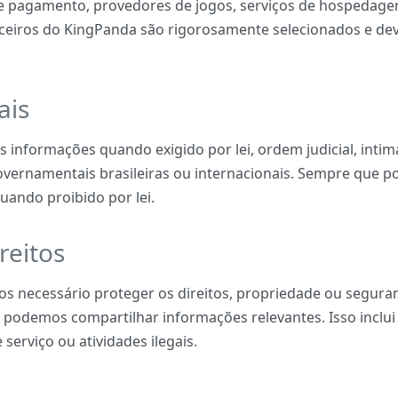
e pagamento, provedores de jogos, serviços de hospedagem
arceiros do KingPanda são rigorosamente selecionados e d
ais
 informações quando exigido por lei, ordem judicial, intim
overnamentais brasileiras ou internacionais. Sempre que po
quando proibido por lei.
reitos
s necessário proteger os direitos, propriedade ou segura
, podemos compartilhar informações relevantes. Isso inclui
serviço ou atividades ilegais.