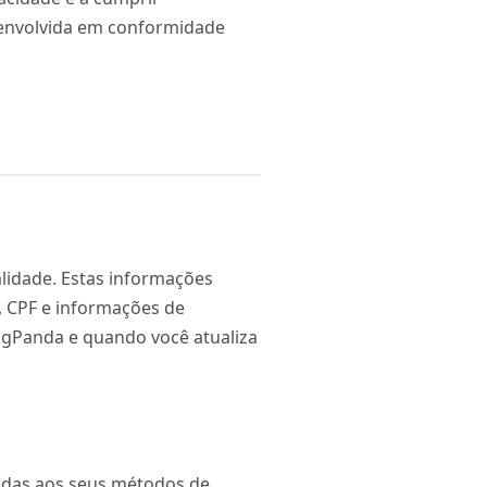
desenvolvida em conformidade
lidade. Estas informações
, CPF e informações de
ngPanda e quando você atualiza
adas aos seus métodos de