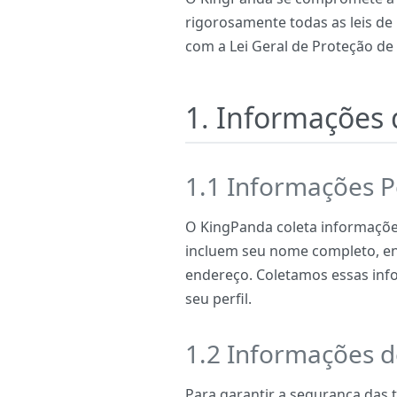
rigorosamente todas as leis de 
com a Lei Geral de Proteção de
1. Informações
1.1 Informações P
O KingPanda coleta informações
incluem seu nome completo, en
endereço. Coletamos essas inf
seu perfil.
1.2 Informações d
Para garantir a segurança das