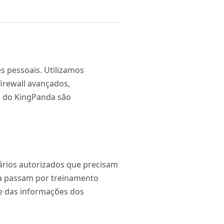
 pessoais. Utilizamos
firewall avançados,
s do KingPanda são
ários autorizados que precisam
a passam por treinamento
de das informações dos