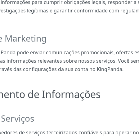
 informações para cumprir obrigações legais, responder a 
stigações legítimas e garantir conformidade com regulame
e Marketing
Panda pode enviar comunicações promocionais, ofertas esp
ras informações relevantes sobre nossos serviços. Você s
ravés das configurações da sua conta no KingPanda.
mento de Informações
 Serviços
dores de serviços terceirizados confiáveis para operar no