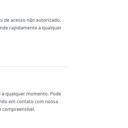
 de acesso não autorizado,
ponde rapidamente a qualquer
cê a qualquer momento. Pode
rando em contato com nossa
e compreensível.