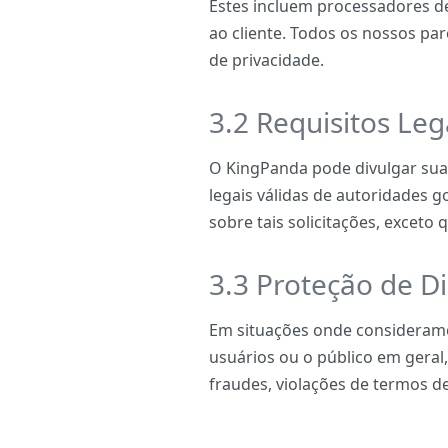
Estes incluem processadores d
ao cliente. Todos os nossos p
de privacidade.
3.2 Requisitos Leg
O KingPanda pode divulgar suas
legais válidas de autoridades g
sobre tais solicitações, exceto 
3.3 Proteção de Di
Em situações onde consideramo
usuários ou o público em geral
fraudes, violações de termos de 