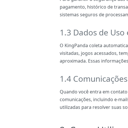
pagamento, histórico de transaç
sistemas seguros de processam
1.3 Dados de Uso
O KingPanda coleta automatica
visitadas, jogos acessados, tem
aproximada. Essas informações
1.4 Comunicações
Quando você entra em contato
comunicações, incluindo e-mai
utilizadas para resolver suas s