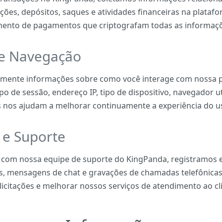
ões, depósitos, saques e atividades financeiras na platafo
ento de pagamentos que criptografam todas as informações
 e Navegação
mente informações sobre como você interage com nossa pl
po de sessão, endereço IP, tipo de dispositivo, navegador ut
 nos ajudam a melhorar continuamente a experiência do u
 e Suporte
 com nossa equipe de suporte do KingPanda, registramos
ls, mensagens de chat e gravações de chamadas telefônicas
olicitações e melhorar nossos serviços de atendimento ao cl