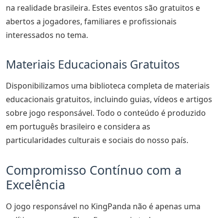
na realidade brasileira. Estes eventos são gratuitos e
abertos a jogadores, familiares e profissionais
interessados no tema.
Materiais Educacionais Gratuitos
Disponibilizamos uma biblioteca completa de materiais
educacionais gratuitos, incluindo guias, vídeos e artigos
sobre jogo responsável. Todo o conteúdo é produzido
em português brasileiro e considera as
particularidades culturais e sociais do nosso país.
Compromisso Contínuo com a
Excelência
O jogo responsável no KingPanda não é apenas uma