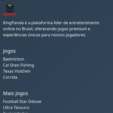
KingPanda é a plataforma líder de entretenimento
online no Brasil, oferecendo jogos premium e
experiências únicas para nossos jogadores.
Jogos
Badminton
Cai Shen Fishing
Texas Hold'em
Corrida
Mais Jogos
Football Star Deluxe
Ultra Tesouro