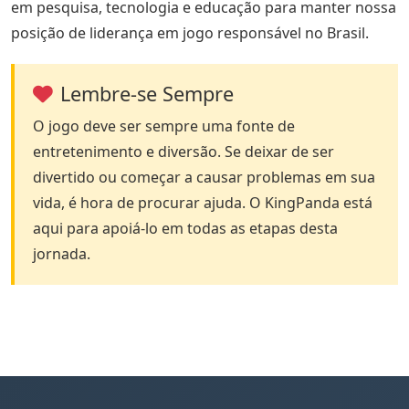
em pesquisa, tecnologia e educação para manter nossa
posição de liderança em jogo responsável no Brasil.
Lembre-se Sempre
O jogo deve ser sempre uma fonte de
entretenimento e diversão. Se deixar de ser
divertido ou começar a causar problemas em sua
vida, é hora de procurar ajuda. O KingPanda está
aqui para apoiá-lo em todas as etapas desta
jornada.