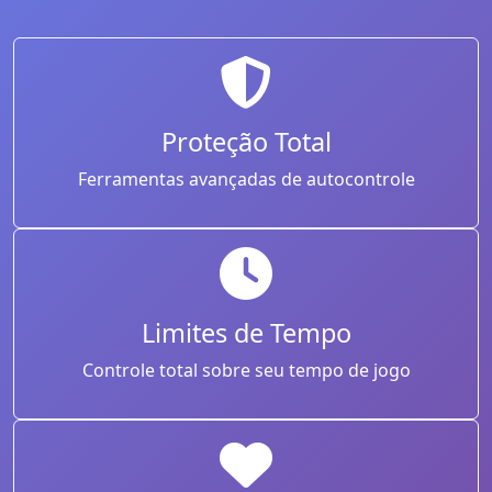
Proteção Total
Ferramentas avançadas de autocontrole
Limites de Tempo
Controle total sobre seu tempo de jogo