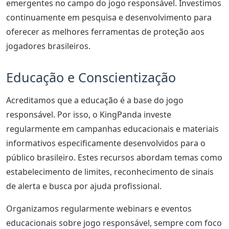
emergentes no campo do jogo responsável. Investimos
continuamente em pesquisa e desenvolvimento para
oferecer as melhores ferramentas de proteção aos
jogadores brasileiros.
Educação e Conscientização
Acreditamos que a educação é a base do jogo
responsável. Por isso, o KingPanda investe
regularmente em campanhas educacionais e materiais
informativos especificamente desenvolvidos para o
público brasileiro. Estes recursos abordam temas como
estabelecimento de limites, reconhecimento de sinais
de alerta e busca por ajuda profissional.
Organizamos regularmente webinars e eventos
educacionais sobre jogo responsável, sempre com foco