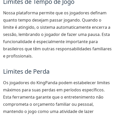
Limites de Tempo de Jogo
Nossa plataforma permite que os jogadores definam
quanto tempo desejam passar jogando. Quando o
limite é atingido, o sistema automaticamente encerra a
sessão, lembrando o jogador de fazer uma pausa. Esta
funcionalidade é especialmente importante para
brasileiros que têm outras responsabilidades familiares
e profissionais.
Limites de Perda
Os jogadores do KingPanda podem estabelecer limites
máximos para suas perdas em períodos específicos.
Esta ferramenta garante que o entretenimento não
comprometa o orçamento familiar ou pessoal,
mantendo o jogo como uma atividade de lazer